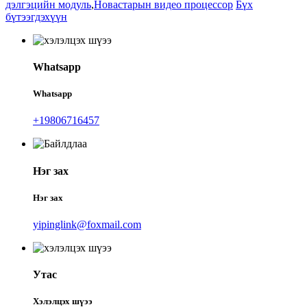
дэлгэцийн модуль
,
Новастарын видео процессор
Бүх
бүтээгдэхүүн
Whatsapp
Whatsapp
+19806716457
Нэг зах
Нэг зах
yipinglink@foxmail.com
Утас
Хэлэлцэх шүээ