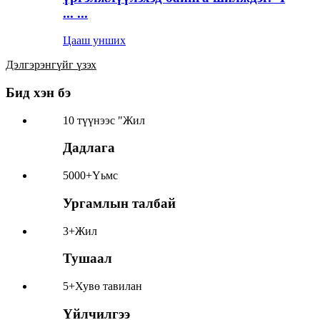
... ...
Цааш унших
Дэлгэрэнгүйг үзэх
Бид хэн бэ
10 түүнээс "
Жил
Дадлага
5000+
Үьмс
Ургамлын талбай
3+
Жил
Тушаал
5+
Хувө тавилан
Үйлчилгээ