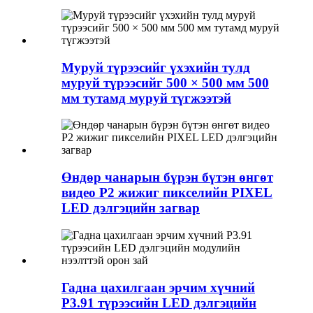
Муруй түрээсийг үхэхийн тулд
муруй түрээсийг 500 × 500 мм 500
мм тутамд муруй түгжээтэй
Өндөр чанарын бүрэн бүтэн өнгөт
видео P2 жижиг пикселийн PIXEL
LED дэлгэцийн загвар
Гадна цахилгаан эрчим хүчний
P3.91 түрээсийн LED дэлгэцийн