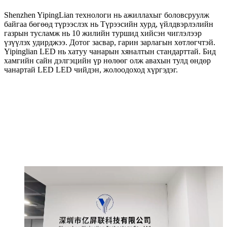
Shenzhen YipingLian технологи нь ажиллахыг боловсруулж
байгаа бөгөөд түрээслэх нь Түрээсийн хурд, үйлдвэрлэлийн
газрын тусламж нь 10 жилийн туршид хийсэн чиглэлээр
үзүүлэх удирджээ. Дотог засвар, гарин зарлагын хөтлөгчтэй.
Yipinglian LED нь хатуу чанарын хяналтын стандарттай. Бид
хамгийн сайн дэлгэцийн үр нөлөөг олж авахын тулд өндөр
чанартай LED LED чийдэн, жолоодоход хүргэдэг.