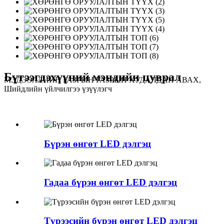
Бүтээгдэхүүний мэндийн цуврал
МЭДЭЭЛЛИЙН ГАЗРЫН ГАЗРЫН ХУДАЛДАН АВАХ,
Шийдлийн үйлчилгээ үзүүлэгч
Бүрэн өнгөт LED дэлгэц
Гадаа бүрэн өнгөт LED дэлгэц
Түрээсийн бүрэн өнгөт LED дэлгэц