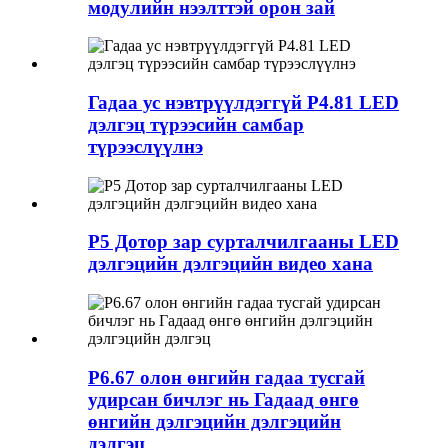
модулийн нээлттэй орон зай
Гадаа ус нэвтрүүлдэггүй P4.81 LED
дэлгэц түрээсийн самбар
түрээслүүлнэ
P5 Дотор зар сурталчилгааны LED
дэлгэцийн дэлгэцийн видео хана
P6.67 олон өнгийн гадаа тусгай
удирсан бичлэг нь Гадаад өнгө
өнгийн дэлгэцийн дэлгэцийн
дэлгэц