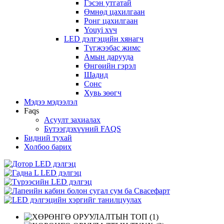
Гэсэн утгатай
Өмнөд цахилгаан
Ронг цахилгаан
Youyi хүч
LED дэлгэцийн хянагч
Түгжээбас жимс
Амын дарууда
Өнгөийн гэрэл
Шадид
Сонс
Хувь зөөгч
Мэдээ мэдээлэл
Faqs
Асуулт захиалах
Бүтээгдэхүүний FAQS
Бидний тухай
Холбоо барих