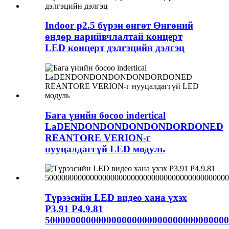
Indoor p2.5 бүрэн өнгөт Өнгөний
өндөр нарийвчлалтай концерт
LED концерт дэлгэцийн дэлгэц
Бага үнийн босоо indertical
LaDENDONDONDONDONDORDONED
REANTORE VERION-г
нууцалдаггүй LED модуль
Түрээсийн LED видео хана үхэх
P3.91 P4.9.81
500000000000000000000000000000000000