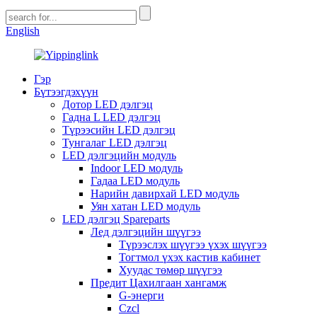
English
Гэр
Бүтээгдэхүүн
Дотор LED дэлгэц
Гадна L LED дэлгэц
Түрээсийн LED дэлгэц
Тунгалаг LED дэлгэц
LED дэлгэцийн модуль
Indoor LED модуль
Гадаа LED модуль
Нарийн давирхай LED модуль
Уян хатан LED модуль
LED дэлгэц Spareparts
Лед дэлгэцийн шүүгээ
Түрээслэх шүүгээ үхэх шүүгээ
Тогтмол үхэх кастив кабинет
Хуудас төмөр шүүгээ
Предит Цахилгаан хангамж
G-энерги
Czcl