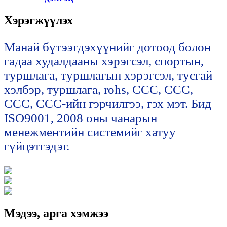
Хэрэгжүүлэх
Манай бүтээгдэхүүнийг дотоод болон
гадаа худалдааны хэрэгсэл, спортын,
туршлага, туршлагын хэрэгсэл, тусгай
хэлбэр, туршлага, rohs, CCC, CCC,
CCC, CCC-ийн гэрчилгээ, гэх мэт. Бид
ISO9001, 2008 оны чанарын
менежментийн системийг хатуу
гүйцэтгэдэг.
Мэдээ, арга хэмжээ