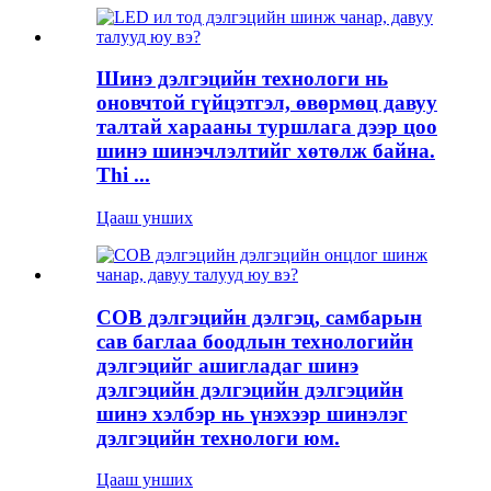
Шинэ дэлгэцийн технологи нь
оновчтой гүйцэтгэл, өвөрмөц давуу
талтай харааны туршлага дээр цоо
шинэ шинэчлэлтийг хөтөлж байна.
Thi ...
Цааш унших
COB дэлгэцийн дэлгэц, самбарын
сав баглаа боодлын технологийн
дэлгэцийг ашигладаг шинэ
дэлгэцийн дэлгэцийн дэлгэцийн
шинэ хэлбэр нь үнэхээр шинэлэг
дэлгэцийн технологи юм.
Цааш унших