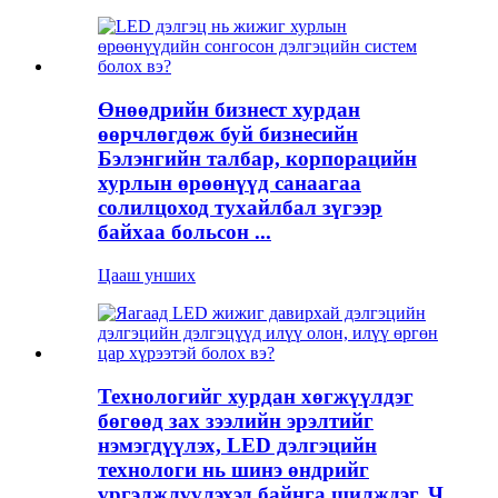
Өнөөдрийн бизнест хурдан
өөрчлөгдөж буй бизнесийн
Бэлэнгийн талбар, корпорацийн
хурлын өрөөнүүд санаагаа
солилцоход тухайлбал зүгээр
байхаа больсон ...
Цааш унших
Технологийг хурдан хөгжүүлдэг
бөгөөд зах зээлийн эрэлтийг
нэмэгдүүлэх, LED дэлгэцийн
технологи нь шинэ өндрийг
үргэлжлүүлэхэд байнга шилждэг. Ч