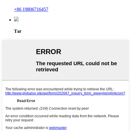
+86 19806716457
Таг