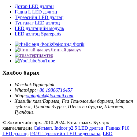
Дотор LED дэлгэц
Гадна L LED дэлгэц
Түрээсийн LED дэлгэц
Тунгалаг LED дэлгэц
LED дэлгэцийн модуль
LED дэлгэц Spareparts
Фэйс энд Фorik
Лингай даавуу
тиамтер
YouTube
Холбоо барих
Weechat:
Yippinglink
WhatsApp:
+86 19806716457
5бар:
yipinglink@foxmail.com
Хаягийн хаяг:
Барилга, Геа Технологийн барилга, Матиан
гудамж, Гуандин дүүрэг, Шенжен дүүрэг, Шенжен,
Гуандонг.
© Зохиогчийн эрх: 2010-2024: Баталгаажх: Бүх эрх
хамгаалагдана.
Сайтмап
,
Indoor p2.5 LED дэлгэц
,
Гаднах P10
LED дэлгэц
,
P3.91 Түрээсийн LED видео хана
,
LED