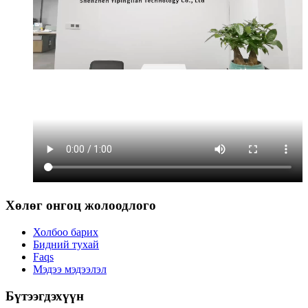
Хөлөг онгоц жолоодлого
Холбоо барих
Бидний тухай
Faqs
Мэдээ мэдээлэл
Бүтээгдэхүүн